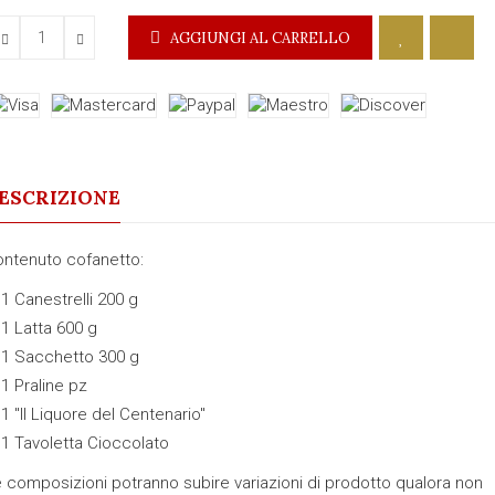
AGGIUNGI AL CARRELLO
ESCRIZIONE
ntenuto cofanetto:
 1 Canestrelli 200 g
 1 Latta 600 g
 1 Sacchetto 300 g
 1 Praline pz
 1 "Il Liquore del Centenario"
 1 Tavoletta Cioccolato
 composizioni potranno subire variazioni di prodotto qualora non