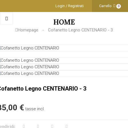
Login / Registrati
Carrello
0
HOME
Homepage
Cofanetto Legno CENTENARIO - 3
Cofanetto Legno CENTENARIO - 3
85,00 €
tasse incl.
ondividi: