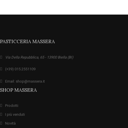
PASTICCERIA MASSERA
Via Della Repubblica, 65 - 13900 Biella (BI)
(+39) 015.2551109
Email: shop@massera.it
SHOP MASSERA
Prodotti
I più venduti
Novità