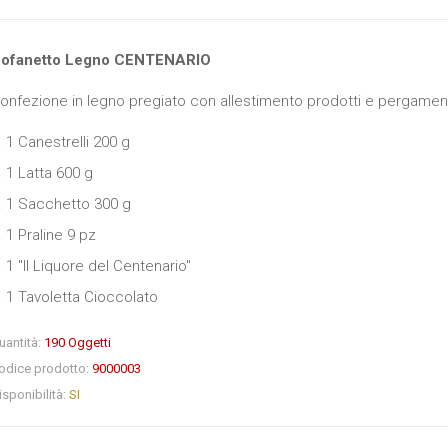
ofanetto Legno CENTENARIO
onfezione in legno pregiato con allestimento prodotti e pergame
. 1 Canestrelli 200 g
. 1 Latta 600 g
. 1 Sacchetto 300 g
. 1 Praline 9 pz
. 1 "Il Liquore del Centenario"
. 1 Tavoletta Cioccolato
uantità:
190
Oggetti
odice prodotto:
9000003
isponibilità:
SI