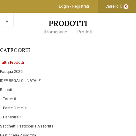
Login / Registrati
Carrello
0
PRODOTTI
Homepage
Prodotti
CATEGORIE
Prodotti
Pasqua 2026
IDEE REGALO - NATALE
Biscotti
Torcetti
Paste D'melia
Canestrelli
Sacchetti Pasticceria Assortita
Pasticceria Assortita