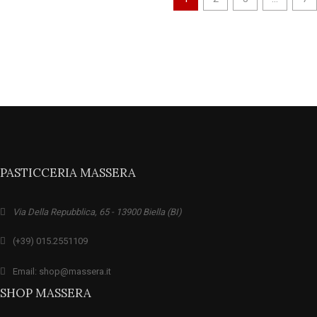
PASTICCERIA MASSERA
Via Della Repubblica, 65 - 13900 Biella (BI)
(+39) 015.2551109
Email: shop@massera.it
SHOP MASSERA