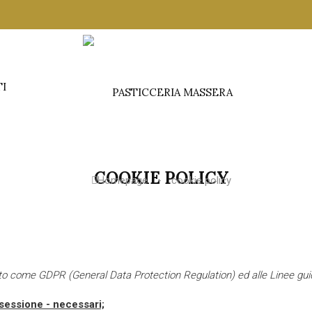
TI
COOKIE POLICY
Homepage
cookie policy
o come GDPR (General Data Protection Regulation) ed alle Linee gu
i sessione - necessari;