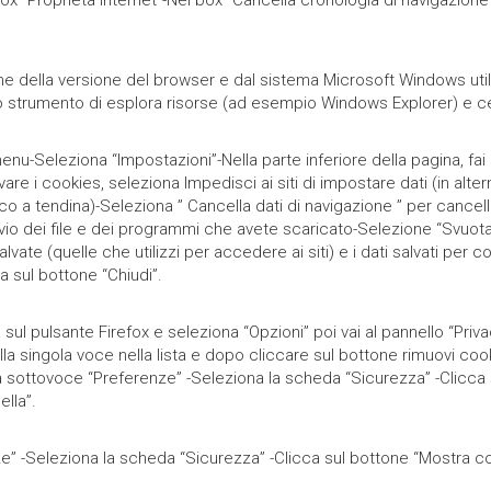
box “Proprietà Internet”-Nel box “Cancella cronologia di navigazion
ione della versione del browser e dal sistema Microsoft Windows util
 lo strumento di esplora risorse (ad esempio Windows Explorer) e ce
l menu-Seleziona “Impostazioni”-Nella parte inferiore della pagina, f
vare i cookies, seleziona Impedisci ai siti di impostare dati (in alter
o a tendina)-Seleziona ” Cancella dati di navigazione ” per cancella
io dei file e dei programmi che avete scaricato-Selezione “Svuota l
ate (quelle che utilizzi per accedere ai siti) e i dati salvati p
a sul bottone “Chiudi”.
ic sul pulsante Firefox e seleziona “Opzioni” poi vai al pannello “Pri
a singola voce nella lista e dopo cliccare sul bottone rimuovi cook
la sottovoce “Preferenze” -Seleziona la scheda “Sicurezza” -Clicca s
lla”.
e” -Seleziona la scheda “Sicurezza” -Clicca sul bottone “Mostra coo