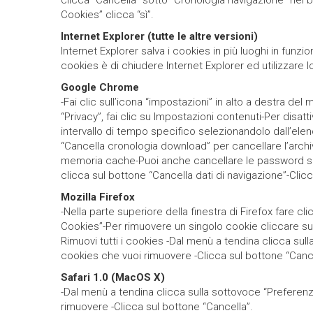
clicca “Cancella” sotto “Cronologia navigazione” nel 
Cookies” clicca “sì”.
Internet Explorer (tutte le altre versioni)
Internet Explorer salva i cookies in più luoghi in funz
cookies è di chiudere Internet Explorer ed utilizzare
Google Chrome
-Fai clic sull’icona “impostazioni” in alto a destra de
“Privacy”, fai clic su Impostazioni contenuti-Per disatti
intervallo di tempo specifico selezionandolo dall’elenc
“Cancella cronologia download” per cancellare l’archiv
memoria cache-Puoi anche cancellare le password salv
clicca sul bottone “Cancella dati di navigazione”-Clicc
Mozilla Firefox
-Nella parte superiore della finestra di Firefox fare cl
Cookies”-Per rimuovere un singolo cookie cliccare sull
Rimuovi tutti i cookies -Dal menù a tendina clicca sul
cookies che vuoi rimuovere -Clicca sul bottone “Cance
Safari 1.0 (MacOS X)
-Dal menù a tendina clicca sulla sottovoce “Preferenz
rimuovere -Clicca sul bottone “Cancella”.