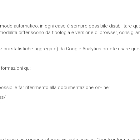
 modo automatico, in ogni caso è sempre possibile disabilitare ques
dalità differiscono da tipologia e versione di browser, consigliamo
evazioni statistiche aggregate) da Google Analytics potete usare qu
nformazioni qui:
 possibile far riferimento alla documentazione on-line:
es/
/
 che hanno una propria informativa sulla privacy. Queste informative