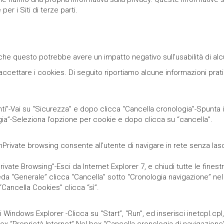
r i Siti di terze parti.
he questo potrebbe avere un impatto negativo sull’usabilità di alcu
accettare i cookies. Di seguito riportiamo alcune informazioni prat
enti”-Vai su “Sicurezza” e dopo clicca “Cancella cronologia”-Spunta 
gia”-Seleziona l’opzione per cookie e dopo clicca su “cancella”.
InPrivate browsing consente all’utente di navigare in rete senza lascia
ivate Browsing”-Esci da Internet Explorer 7, e chiudi tutte le finest
heda “Generale” clicca “Cancella” sotto “Cronologia navigazione” nel
“Cancella Cookies” clicca “sì”.
 di Windows Explorer -Clicca su “Start”, “Run”, ed inserisci inetcpl.