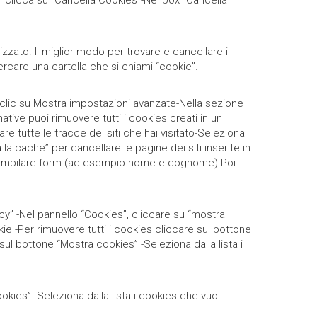
e” clicca su “Cancella Cookies”-Nel box “Cancella
izzato. Il miglior modo per trovare e cancellare i
rcare una cartella che si chiami “cookie”.
ai clic su Mostra impostazioni avanzate-Nella sezione
native puoi rimuovere tutti i cookies creati in un
re tutte le tracce dei siti che hai visitato-Seleziona
a cache” per cancellare le pagine dei siti inserite in
er compilare form (ad esempio nome e cognome)-Poi
vacy” -Nel pannello “Cookies”, cliccare su “mostra
ie -Per rimuovere tutti i cookies cliccare sul bottone
ul bottone “Mostra cookies” -Seleziona dalla lista i
kies” -Seleziona dalla lista i cookies che vuoi