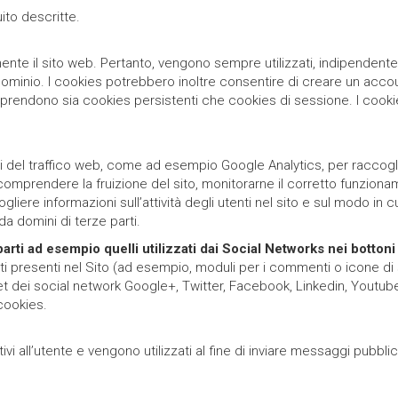
ito descritte.
ente il sito web. Pertanto, vengono sempre utilizzati, indipendente
minio. I cookies potrebbero inoltre consentire di creare un accoun
mprendono sia cookies persistenti che cookies di sessione. I cooki
isi del traffico web, come ad esempio Google Analytics, per raccogli
comprendere la fruizione del sito, monitorarne il corretto funzioname
re informazioni sull’attività degli utenti nel sito e sul modo in cui 
da domini di terze parti.
parti ad esempio
quelli utilizzati dai Social Networks nei bottoni
ti presenti nel Sito (ad esempio, moduli per i commenti o icone di 
get dei social network Google+, Twitter, Facebook, Linkedin, Youtub
 cookies.
ativi all’utente e vengono utilizzati al fine di inviare messaggi pubbl