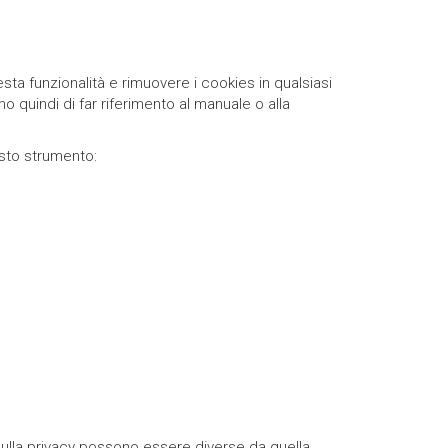
ta funzionalità e rimuovere i cookies in qualsiasi
 quindi di far riferimento al manuale o alla
esto strumento:
 sulla privacy possono essere diverse da quella