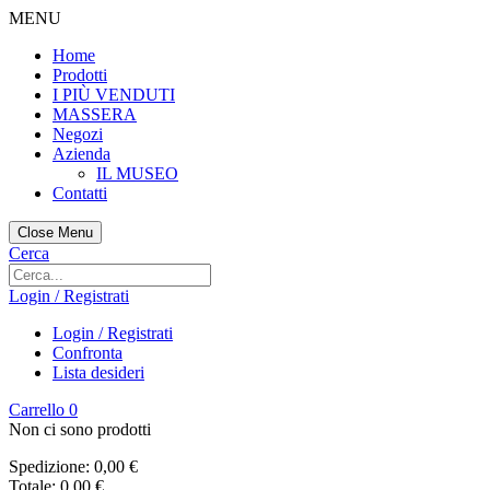
MENU
Home
Prodotti
I PIÙ VENDUTI
MASSERA
Negozi
Azienda
IL MUSEO
Contatti
Close Menu
Cerca
Login / Registrati
Login / Registrati
Confronta
Lista desideri
Carrello
0
Non ci sono prodotti
Spedizione:
0,00 €
Totale:
0,00 €