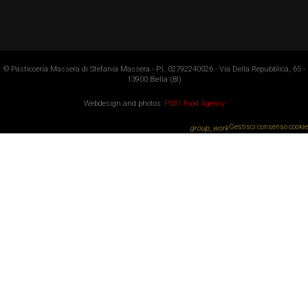
© Pasticceria Massera di Stefania Massera - P.I. 02792240026 - Via Della Repubblica, 65 -
13900 Biella (BI)
Webdesign and photos:
PS81 Food Agency
Gestisci consenso cookie
group_work