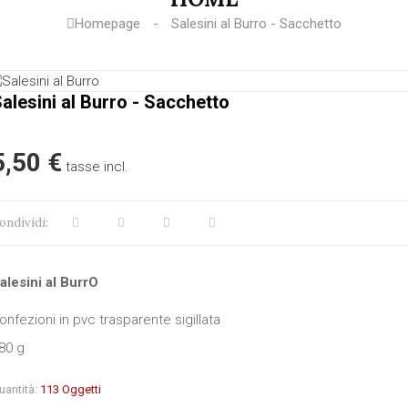
Homepage
Salesini al Burro - Sacchetto
alesini al Burro - Sacchetto
5,50 €
tasse incl.
ondividi:
alesini al BurrO
onfezioni in pvc trasparente sigillata
80 g
uantità:
113
Oggetti