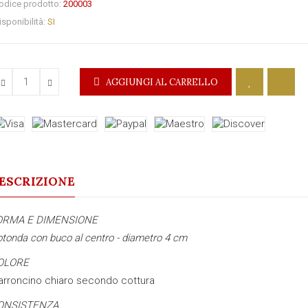
odice prodotto:
200003
isponibilità:
SI
AGGIUNGI AL CARRELLO
ESCRIZIONE
ORMA E DIMENSIONE
tonda con buco al centro - diametro 4 cm
OLORE
rroncino chiaro secondo cottura
ONSISTENZA