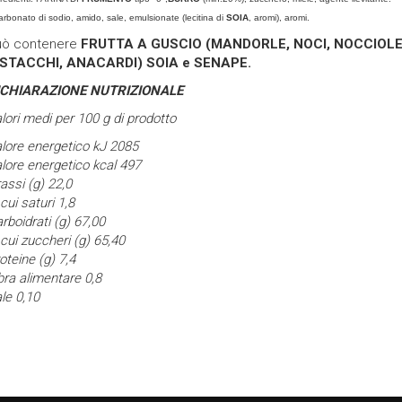
arbonato di sodio, amido, sale, emulsionate (lecitina di
SOIA
, aromi), aromi.
uò contenere
FRUTTA A GUSCIO (MANDORLE, NOCI, NOCCIOLE
ISTACCHI, ANACARDI)
SOIA e SENAPE.
ICHIARAZIONE NUTRIZIONALE
lori medi per 100 g di prodotto
lore energetico kJ 2085
lore energetico kcal 497
assi (g) 22,0
 cui saturi 1,8
rboidrati (g) 67,00
 cui zuccheri (g) 65,40
oteine (g) 7,4
bra alimentare 0,8
le 0,10