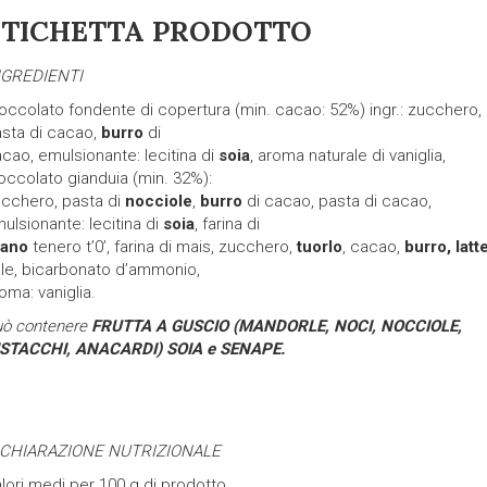
ETICHETTA PRODOTTO
NGREDIENTI
occolato fondente di copertura (min. cacao: 52%) ingr.: zucchero,
sta di cacao,
burro
di
cao, emulsionante: lecitina di
soia
, aroma naturale di vaniglia,
occolato gianduia (min. 32%):
cchero, pasta di
nocciole
,
burro
di cacao, pasta di cacao,
ulsionante: lecitina di
soia
, farina di
rano
tenero t’0’, farina di mais, zucchero,
tuorlo
, cacao,
burro, latt
le, bicarbonato d’ammonio,
oma: vaniglia.
uò contenere
FRUTTA A GUSCIO (MANDORLE, NOCI, NOCCIOLE,
ISTACCHI, ANACARDI)
SOIA e SENAPE.
ICHIARAZIONE NUTRIZIONALE
lori medi per 100 g di prodotto