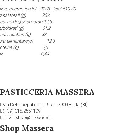
lore energetico kJ 2138 - kcal 510,80
rassi totali (g) 25,4
 cui acidi grassi saturi 12,6
arboidrati (g) 61,2
i cui zuccheri (g) 33
ibra alimentare(g) 12,3
roteine (g) 6,5
Sale 0,44
PASTICCERIA MASSERA
Via Della Repubblica, 65 - 13900 Biella (BI)
(+39) 015.2551109
Email: shop@massera.it
Shop Massera