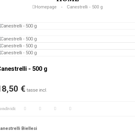
Homepage
Canestrelli - 500 g
anestrelli - 500 g
18,50 €
tasse incl.
ondividi:
anestrelli Biellesi