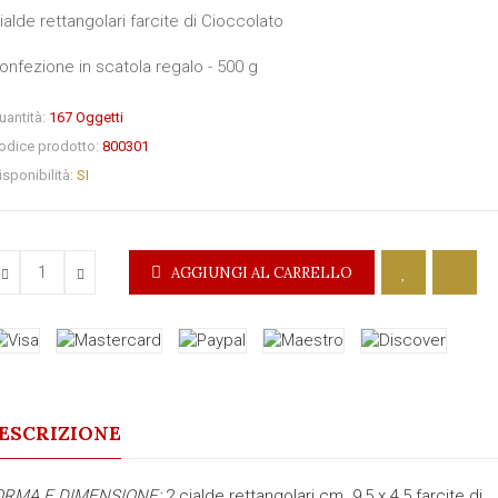
ialde rettangolari farcite di Cioccolato
onfezione in scatola regalo - 500 g
uantità:
167
Oggetti
odice prodotto:
800301
isponibilità:
SI
AGGIUNGI AL CARRELLO
ESCRIZIONE
ORMA E DIMENSIONE:
2 cialde rettangolari cm. 9,5 x 4,5 farcite di