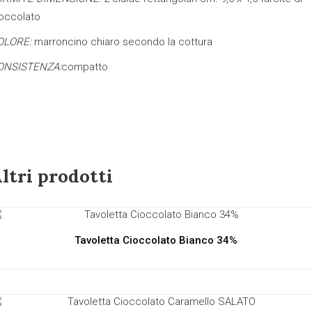
occolato
OLORE:
marroncino chiaro secondo la cottura
ONSISTENZA:
compatto
ltri prodotti
Tavoletta Cioccolato Bianco 34%