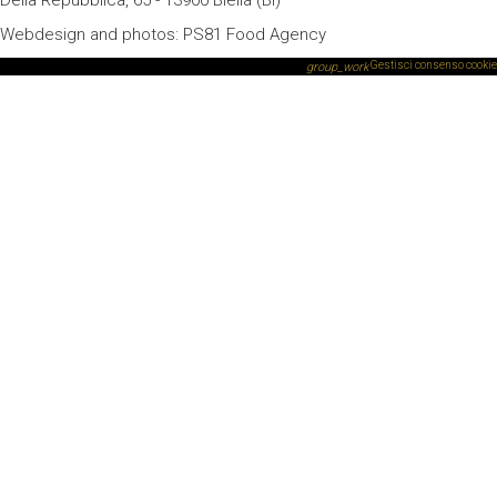
Webdesign and photos:
PS81 Food Agency
Gestisci consenso cookie
group_work