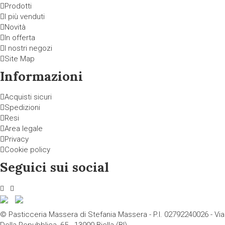
Prodotti
I più venduti
Novità
In offerta
I nostri negozi
Site Map
Informazioni
Acquisti sicuri
Spedizioni
Resi
Area legale
Privacy
Cookie policy
Seguici sui social
© Pasticceria Massera di Stefania Massera - P.I. 02792240026 - Via
Della Repubblica, 65 - 13900 Biella (BI)