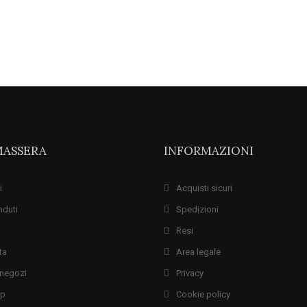
MASSERA
INFORMAZIONI
i
Acquisti sicuri
nduti
Spedizioni
Resi
ta
Area legale
i negozi
Privacy
ap
Cookie policy