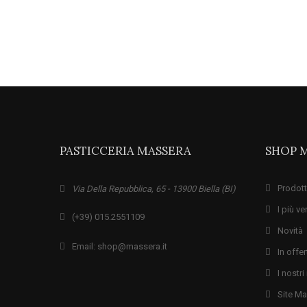
PASTICCERIA MASSERA
SHOP 
Prodott
Via Della Repubblica, 65 - 13900 Biella (BI)
I più ve
(+39) 015.2551109
Novità
Email: shop@massera.it
In offer
I nostr
Site M