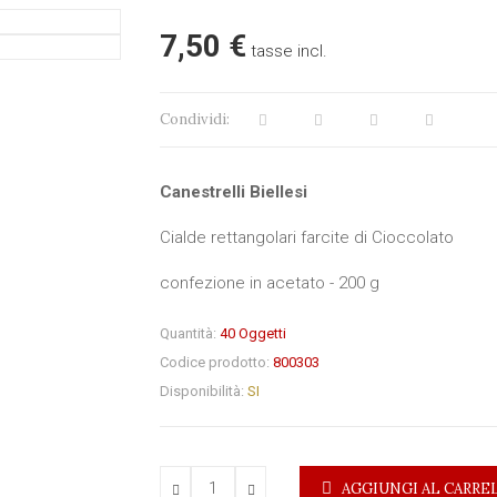
7,50 €
tasse incl.
Condividi:
Canestrelli Biellesi
Cialde rettangolari farcite di Cioccolato
confezione in acetato - 200 g
Quantità:
40
Oggetti
Codice prodotto:
800303
Disponibilità:
SI
AGGIUNGI AL CARRE