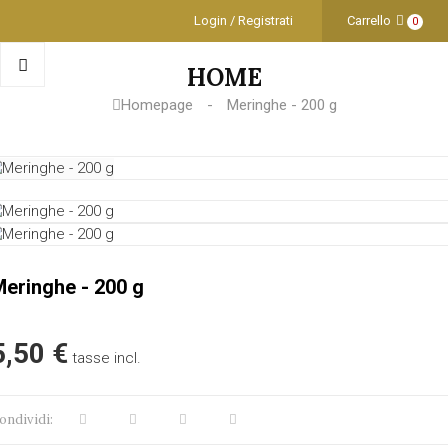
Login / Registrati
Carrello
0
HOME
Homepage
Meringhe - 200 g
eringhe - 200 g
5,50 €
tasse incl.
ondividi: