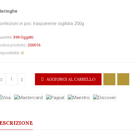
eringhe
onfezioni in pvc trasparente sigillata 200g
uantità:
399
Oggetti
odice prodotto:
200016
isponibilità:
SI
AGGIUNGI AL CARRELLO
ESCRIZIONE