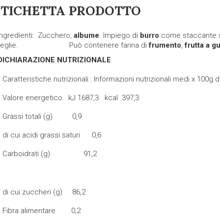
ETICHETTA PRODOTTO
Ingredienti
: Zucchero,
albume
.
Impiego di
burro
come staccante su
teglie. Può contenere farina
di
frumento
,
frutta a g
DICHIARAZIONE NUTRIZIONALE
Caratteristiche nutrizionali
: Informazioni nutrizionali medi x 100g.
Valore energetico kJ 1687,3 kcal 397,3
Grassi totali (g) 0,9
di cui acidi grassi saturi 0,6
Carboidrati (g) 
di cui zuccheri (g) 86,2
Fibra alimentare 0,2