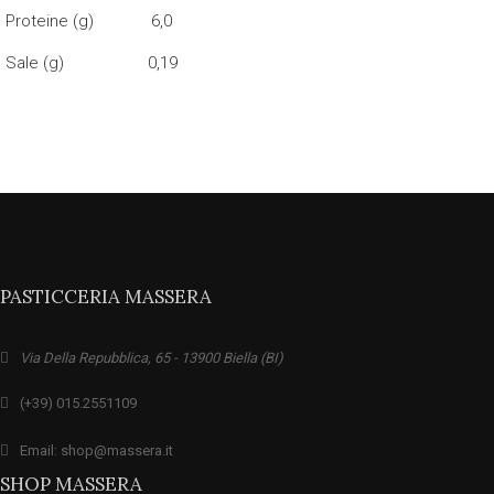
Proteine (g) 6,0
Sale (g) 0,19
PASTICCERIA MASSERA
Via Della Repubblica, 65 - 13900 Biella (BI)
(+39) 015.2551109
Email: shop@massera.it
SHOP MASSERA