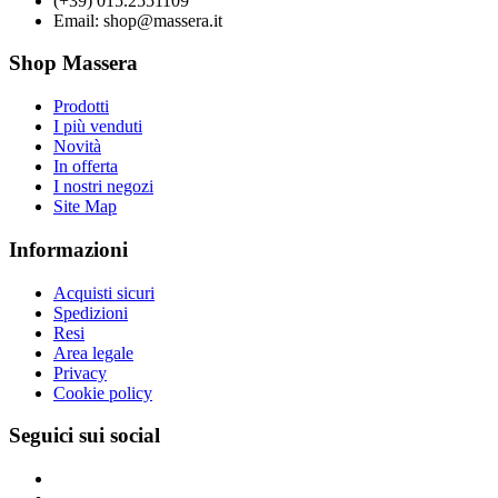
(+39) 015.2551109
Email: shop@massera.it
Shop Massera
Prodotti
I più venduti
Novità
In offerta
I nostri negozi
Site Map
Informazioni
Acquisti sicuri
Spedizioni
Resi
Area legale
Privacy
Cookie policy
Seguici sui social