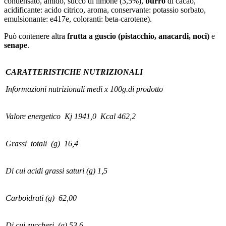
condensato, amido, succo di limone (3,5%),
burro
di cacao,
acidificante: acido citrico, aroma, conservante: potassio sorbato,
emulsionante: e417e, coloranti: beta-carotene).
Può contenere altra
frutta a guscio
(pistacchio, anacardi, noci)
e
senape
.
CARATTERISTICHE NUTRIZIONALI
Informazioni nutrizionali medi x 100g.di prodotto
Valore energetico Kj 1941,0 Kcal 462,2
Grassi totali (g) 16,4
Di cui acidi grassi saturi (g) 1,5
Carboidrati (g) 62,00
Di cui zuccheri (g) 53,6