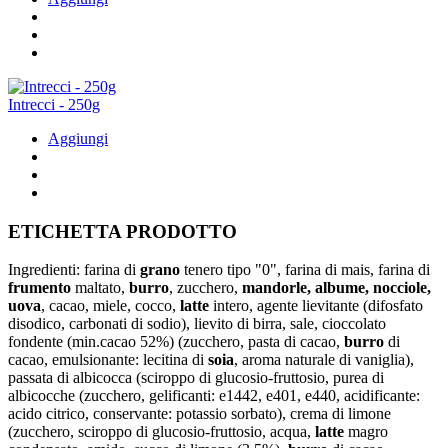
Intrecci - 250g
Aggiungi
ETICHETTA PRODOTTO
Ingredienti: farina di
grano
tenero tipo "0", farina di mais, farina di
frumento
maltato,
burro
, zucchero,
mandorle, albume, nocciole,
uova
, cacao, miele, cocco,
latte
intero, agente lievitante (difosfato
disodico, carbonati di sodio), lievito di birra, sale, cioccolato
fondente (min.cacao 52%) (zucchero, pasta di cacao,
burro
di
cacao, emulsionante: lecitina di
soia
, aroma naturale di vaniglia),
passata di albicocca (sciroppo di glucosio-fruttosio, purea di
albicocche (zucchero, gelificanti: e1442, e401, e440, acidificante:
acido citrico, conservante: potassio sorbato), crema di limone
(zucchero, sciroppo di glucosio-fruttosio, acqua,
latte
magro