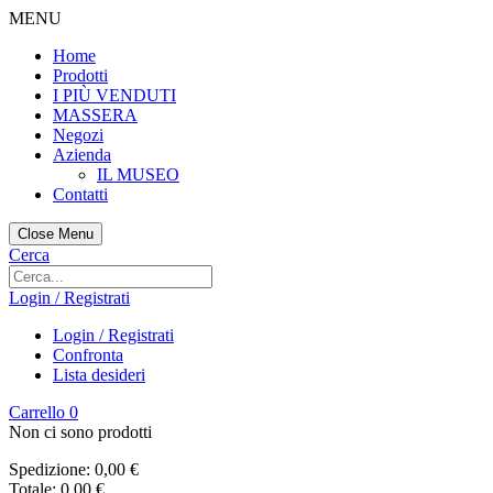
MENU
Home
Prodotti
I PIÙ VENDUTI
MASSERA
Negozi
Azienda
IL MUSEO
Contatti
Close Menu
Cerca
Login / Registrati
Login / Registrati
Confronta
Lista desideri
Carrello
0
Non ci sono prodotti
Spedizione:
0,00 €
Totale:
0,00 €