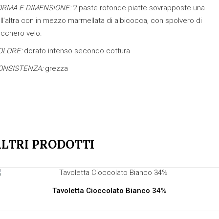
ORMA E DIMENSIONE:
2 paste rotonde piatte sovrapposte una
ll’altra con in mezzo marmellata di albicocca, con spolvero di
cchero velo.
OLORE:
dorato intenso secondo cottura
ONSISTENZA:
grezza
LTRI PRODOTTI
Tavoletta Cioccolato Bianco 34%