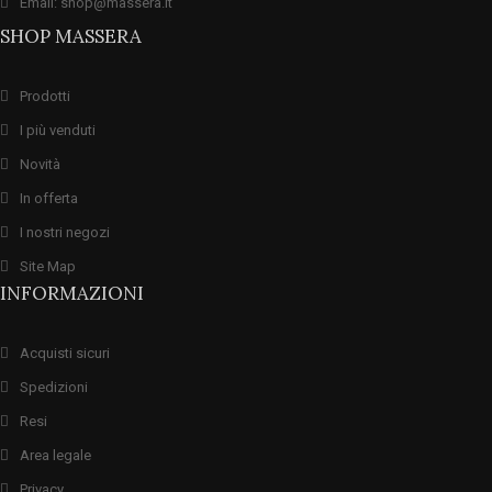
Email: shop@massera.it
SHOP MASSERA
Prodotti
I più venduti
Novità
In offerta
I nostri negozi
Site Map
INFORMAZIONI
Acquisti sicuri
Spedizioni
Resi
Area legale
Privacy