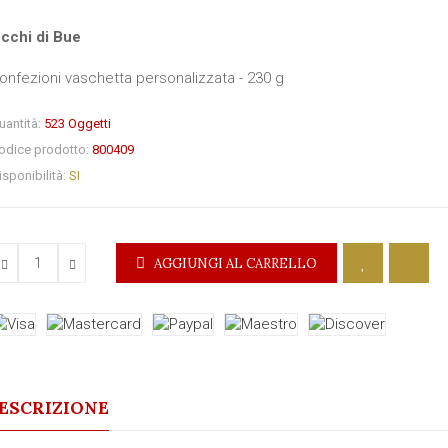
cchi di Bue
onfezioni vaschetta personalizzata - 230 g
uantità:
523
Oggetti
odice prodotto:
800409
isponibilità:
SI
AGGIUNGI AL CARRELLO
ESCRIZIONE