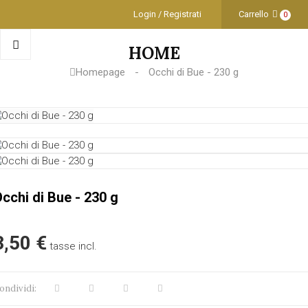
Login / Registrati
Carrello
0
HOME
Homepage
Occhi di Bue - 230 g
cchi di Bue - 230 g
3,50 €
tasse incl.
ondividi: