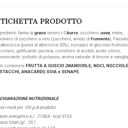
ETICHETTA PRODOTTO
gredienti: farina di
grano
tenero t.0,
burro
, zucchero,
uova
, miele,
olvero di zucchero a velo (zucchero, amido di
frumento
), Passat
 albicocca (purea di albicocca 50%), sciroppo di glucosio-fruttosio
cchero, gelificante: pectina, correttore di acidità: acido citrico,
nservante: sorbato di potassio; aroma naturale di limone e vaniglia
uò contenere
FRUTTA A GUSCIO (MANDORLE, NOCI, NOCCIOLE
ISTACCHI, ANACARDI)
SOIA e SENAPE.
ICHIARAZIONE NUTRIZIONALE
lori medi per 100 g di prodotto
lore energetico kJ 2158,8 - kcal 515,6
assi totali (g) 25,1