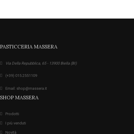
PASTICCERIA MASSERA
Via Della Repubblica, 65 - 13900 Biella (BI)
(+39) 015.2551109
Email: shop@massera.it
SHOP MASSERA
Prodotti
I più venduti
Novità