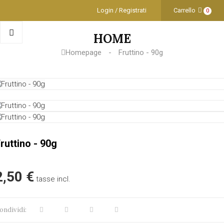
Login / Registrati
Carrello
0
HOME
Homepage
Fruttino - 90g
ruttino - 90g
2,50 €
tasse incl.
ondividi: