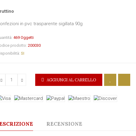
ruttino
onfezioni in pvc trasparente sigillata 90g
uantità:
469
Oggetti
odice prodotto:
200030
isponibilità:
SI
AGGIUNGI AL CARRELLO
ESCRIZIONE
RECENSIONE