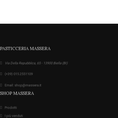
PASTICCERIA MASSERA
Via Della Repubblica, 65 - 13900 Biella (BI)
(+39) 015.2551109
Email: shop@massera.it
SHOP MASSERA
Prodotti
I più venduti