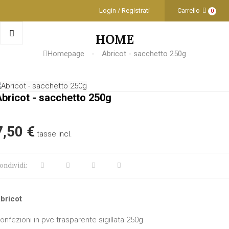
Login / Registrati
Carrello
0
HOME
Homepage
Abricot - sacchetto 250g
bricot - sacchetto 250g
7,50 €
tasse incl.
ondividi:
bricot
onfezioni in pvc trasparente sigillata 250g