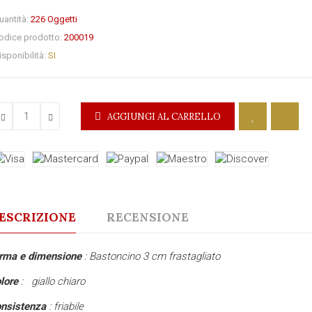
uantità:
226
Oggetti
odice prodotto:
200019
isponibilità:
SI
AGGIUNGI AL CARRELLO
ESCRIZIONE
RECENSIONE
orma e dimensione
: Bastoncino 3 cm frastagliato
lore
: giallo chiaro
nsistenza
: friabile