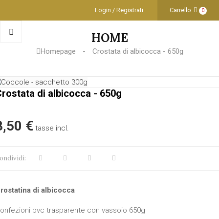
Login / Registrati
Carrello
0
HOME
Homepage
Crostata di albicocca - 650g
rostata di albicocca - 650g
8,50 €
tasse incl.
ondividi:
rostatina di albicocca
onfezioni pvc trasparente con vassoio 650g