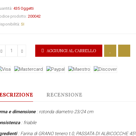
uantità:
435
Oggetti
odice prodotto:
200042
isponibilità:
SI
AGGIUNGI AL CARRELLO
ESCRIZIONE
RECENSIONE
orma e dimensione
: rotonda diametro 23/24 cm
nsistenza
: friabile
gredienti
: Farina di GRANO tenero t.0, PASSATA DI ALBICOCCHE 45