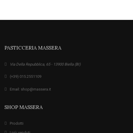
PASTICCERIA MASSERA
Via Della Repubblica, 65 - 13900 Biella (BI)
(+39) 015.2551109
Email: shop@massera.it
SHOP MASSERA
Prodotti
I più venduti