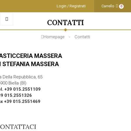
Login / Registrati
Carrello
0
CONTATTI
Homepage
Contatti
ASTICCERIA MASSERA
I STEFANIA MASSERA
a Della Repubblica, 65
900 Biella (BI)
el. +39 015.2551109
39 015.2551326
ax +39 015.2551469
ONTATTACI