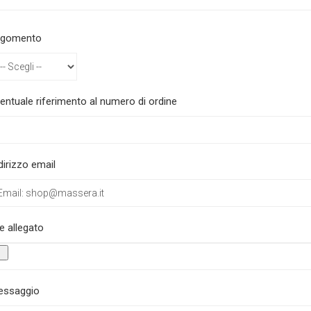
rgomento
entuale riferimento al numero di ordine
dirizzo email
le allegato
essaggio