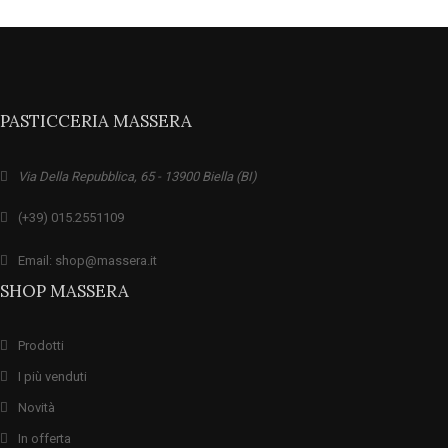
PASTICCERIA MASSERA
Via Della Repubblica, 65 - 13900 Biella (BI)
(+39) 015.2551109
Email: shop@massera.it
SHOP MASSERA
Prodotti
I più venduti
Novità
In offerta