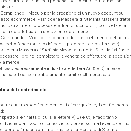
ssera tratterà i Suoi dati personali per fornirLe le informazioni
chieste;
 Compilando il Modulo per la creazione di un nuovo account su
esto ecommerce, Pasticceria Massera di Stefania Massera tratte
Suoi dati al fine di processare attuali o futuri ordini, completare la
ndita ed effettuare la spedizione della merce.
 Compilando il Modulo al momento del completamento dell'acquis
osidetto "checkout rapido" senza precedente registrazione)
sticceria Massera di Stefania Massera tratterà i Suoi dati al fine di
ocessare l'ordine, completare la vendita ed effettuare la spedizio
lla merce.
l caso espressamente indicato alle lettera A) B) e C) la base
uridica è il consenso liberamente fornito dall’interessato.
atura del conferimento
parte quanto specificato per i dati di navigazione, il conferimento 
ti:
rispetto alle finalità di cui alle lettere A) B) e C), è facoltativo
ndizionato al rilascio di un esplicito consenso, ma l’eventuale rifiu
mporterà l’impossibilità per Pasticceria Massera di Stefania