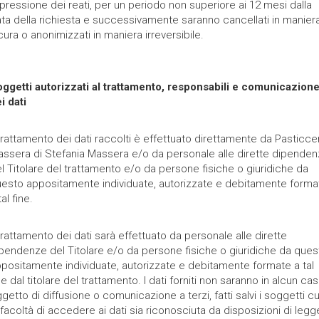
pressione dei reati, per un periodo non superiore ai 12 mesi dalla
ta della richiesta e successivamente saranno cancellati in manier
cura o anonimizzati in maniera irreversibile.
ggetti autorizzati al trattamento, responsabili e comunicazion
i dati
 trattamento dei dati raccolti è effettuato direttamente da Pasticce
ssera di Stefania Massera e/o da personale alle dirette dipende
l Titolare del trattamento e/o da persone fisiche o giuridiche da
esto appositamente individuate, autorizzate e debitamente forma
tal fine.
 trattamento dei dati sarà effettuato da personale alle dirette
pendenze del Titolare e/o da persone fisiche o giuridiche da ques
positamente individuate, autorizzate e debitamente formate a tal
ne dal titolare del trattamento. I dati forniti non saranno in alcun ca
getto di diffusione o comunicazione a terzi, fatti salvi i soggetti cu
 facoltà di accedere ai dati sia riconosciuta da disposizioni di legg