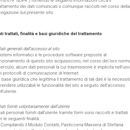
16/679 “GDPR”) fornendo le seguenti informazioni circa il
attamento dei dati comunicati o comunque raccolti nel corso della
vigazione sul presente sito.
ti trattati, finalità e basi giuridiche del trattamento
Dati generati dall’accesso al sito
sistemi informatici e le procedure software preposte al
nzionamento di questo sito acquisiscono, nel corso del loro norm
ercizio, alcuni dati personali la cui trasmissione è implicita nell’uso
i protocolli di comunicazione di Internet.
 base giuridica che legittima il trattamento di tali dati è la necessit
 rendere utilizzabili le funzionalità del sito a seguito dell’accesso
ll’utente.
Dati forniti volontariamente dall’utente
dati personali forniti dall’utente tramite form sono raccolti e trattati
r le seguenti finalità:
 Compilando il Modulo Contatti, Pasticceria Massera di Stefania