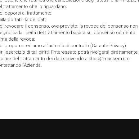
di ottenere la rettifica o la cancellazione degli stessi o la limitazio
l trattamento che lo riguardano;
di opporsi al trattamento;
alla portabilità dei dati;
di revocare il consenso, ove previsto: la revoca del consenso non
egiudica la liceità del trattamento basata sul consenso conferito
ima della revoca;
di proporre reclamo all’autorità di controllo (Garante Privacy).
r l’esercizio di tali diritti, l’interessato potrà rivolgersi direttamente 
tolare del trattamento dei dati scrivendo a shop@massera.it o
ntattando l'Azienda.