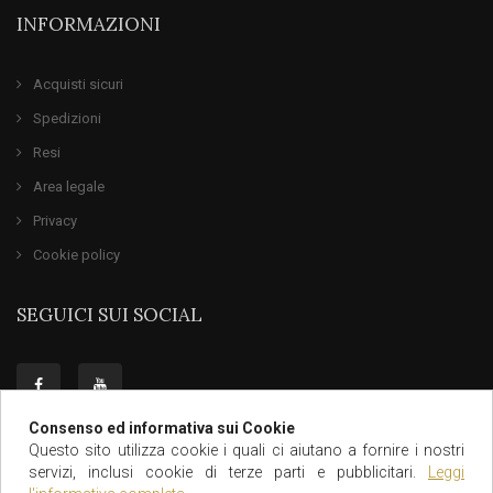
INFORMAZIONI
Acquisti sicuri
Spedizioni
Resi
Area legale
Privacy
Cookie policy
SEGUICI SUI SOCIAL
Consenso ed informativa sui Cookie
Questo sito utilizza cookie i quali ci aiutano a fornire i nostri
servizi, inclusi cookie di terze parti e pubblicitari.
Leggi