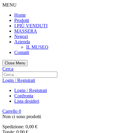
MENU
Home
Prodotti
I PIÙ VENDUTI
MASSERA
Negozi
Azienda
IL MUSEO
Contatti
Close Menu
Cerca
Login / Registrati
Login / Registrati
Confronta
Lista desideri
Carrello
0
Non ci sono prodotti
Spedizione:
0,00 €
Totale:
0,00 €