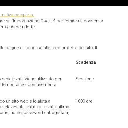
ormativa completa.
iccare su “Impostazione Cookie” per fornire un consenso
bero essere ridotte.
le pagine e l'accesso alle aree protette del sito. Il
Scadenza
erializzati. Viene utilizzato per
Sessione
ookie temporaneo, comunemente
do un sito web e lo aiuta a
1000 ore
selezionata, valuta utilizzata, ultima
e, nome, nome, password crittografata,