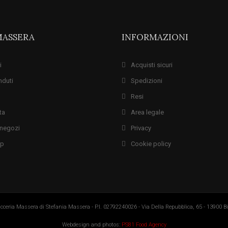
MASSERA
INFORMAZIONI
i
Acquisti sicuri
nduti
Spedizioni
Resi
ta
Area legale
i negozi
Privacy
ap
Cookie policy
cceria Massera di Stefania Massera - P.I. 02792240026 - Via Della Repubblica, 65 - 13900 Bie
Webdesign and photos:
PS81 Food Agency