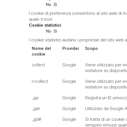
No
Sì
I cookie di preferenza consentono al sito web di mem
quale ti trovi.
Cookie statistici
No
Sì
I cookie statistici aiutano i proprietari del sito we
Nome del
Provider
Scopo
cookie
collect
Google
Viene utilizzato per i
visitatore su dispositi
r/collect
Google
Viene utilizzato per i
visitatore su dispositi
_ga
Google
Registra un ID univoco 
_gat
Google
Utilizzato da Google A
_gd#
Google
Si tratta di un cookie 
vengono rimossi quand