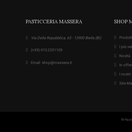
PASTICCERIA MASSERA
SHOP 
Prodott
Via Della Repubblica, 65 - 13900 Biella (BI)
I più ve
(+39) 015.2551109
Novità
Email: shop@massera.it
In offer
I nostr
Site M
© Pasti