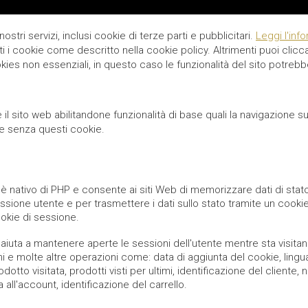
nostri servizi, inclusi cookie di terze parti e pubblicitari.
Leggi l'inf
tti i cookie come descritto nella cookie policy. Altrimenti puoi cl
cookies non essenziali, in questo caso le funzionalità del sito potreb
il sito web abilitandone funzionalità di base quali la navigazione sul
e senza questi cookie.
 nativo di PHP e consente ai siti Web di memorizzare dati di stato s
sessione utente e per trasmettere i dati sullo stato tramite un c
kie di sessione.
iuta a mantenere aperte le sessioni dell'utente mentre sta visitan
ni e molte altre operazioni come: data di aggiunta del cookie, lingua 
odotto visitata, prodotti visti per ultimi, identificazione del client
 all'account, identificazione del carrello.