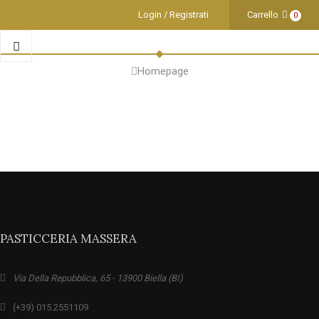
Login / Registrati
Carrello
0
Homepage
PASTICCERIA MASSERA
Via Della Repubblica, 65 - 13900 Biella (BI)
(+39) 015.2551109