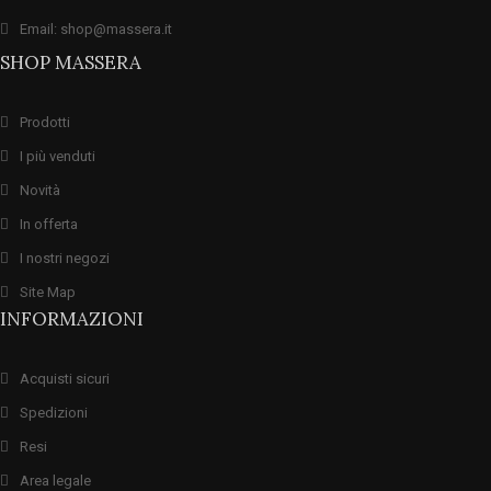
Email: shop@massera.it
SHOP MASSERA
Prodotti
I più venduti
Novità
In offerta
I nostri negozi
Site Map
INFORMAZIONI
Acquisti sicuri
Spedizioni
Resi
Area legale