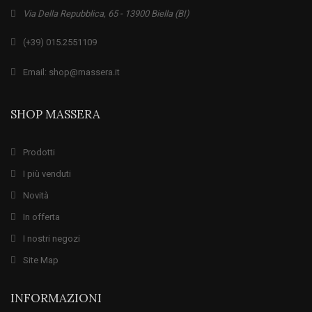
Via Della Repubblica, 65 - 13900 Biella (BI)
(+39) 015.2551109
Email: shop@massera.it
SHOP MASSERA
Prodotti
I più venduti
Novità
In offerta
I nostri negozi
Site Map
INFORMAZIONI