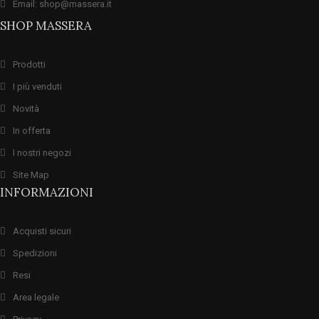
Email: shop@massera.it
SHOP MASSERA
Prodotti
I più venduti
Novità
In offerta
I nostri negozi
Site Map
INFORMAZIONI
Acquisti sicuri
Spedizioni
Resi
Area legale