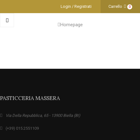
Login / Registrati
Carrello
0
Homepage
PASTICCERIA MASSERA
Via Della Repubblica, 65 - 13900 Biella (BI)
(+39) 015.2551109