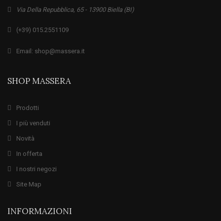
Via Della Repubblica, 65 - 13900 Biella (BI)
(+39) 015.2551109
Email: shop@massera.it
SHOP MASSERA
Prodotti
I più venduti
Novità
In offerta
I nostri negozi
Site Map
INFORMAZIONI