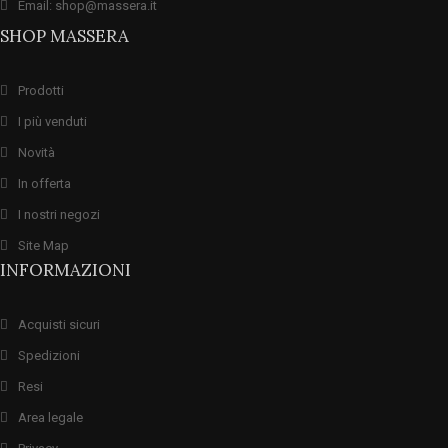
Email: shop@massera.it
SHOP MASSERA
Prodotti
I più venduti
Novità
In offerta
I nostri negozi
Site Map
INFORMAZIONI
Acquisti sicuri
Spedizioni
Resi
Area legale