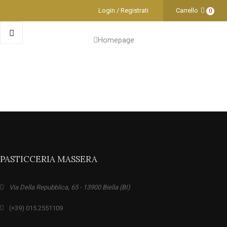
Login / Registrati
Carrello
0
Homepage
PASTICCERIA MASSERA
Via Della Repubblica, 65 - 13900 Biella (BI)
(+39) 015.2551109