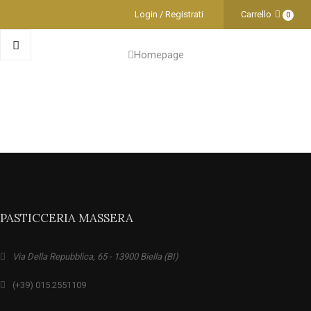
Login / Registrati
Carrello
0
Homepage
PASTICCERIA MASSERA
Via Della Repubblica, 65 - 13900 Biella (BI)
(+39) 015.2551109