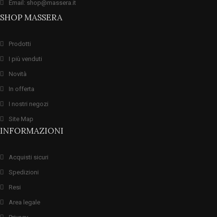
Email: shop@massera.it
SHOP MASSERA
Prodotti
I più venduti
Novità
In offerta
I nostri negozi
Site Map
INFORMAZIONI
Acquisti sicuri
Spedizioni
Resi
Area legale