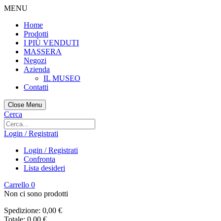
MENU
Home
Prodotti
I PIÙ VENDUTI
MASSERA
Negozi
Azienda
IL MUSEO
Contatti
Close Menu
Cerca
Login / Registrati
Login / Registrati
Confronta
Lista desideri
Carrello
0
Non ci sono prodotti
Spedizione:
0,00 €
Totale:
0,00 €