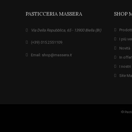
PASTICCERIA MASSERA
SHOP 
Prodott
Via Della Repubblica, 65 - 13900 Biella (BI)
I più ve
(+39) 015.2551109
Novità
Email: shop@massera.it
In offer
I nostr
Site M
© Pasti