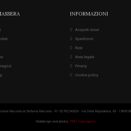
MASSERA
INFORMAZIONI
i
Acquisti sicuri
nduti
Spedizioni
Resi
ta
Area legale
i negozi
Privacy
ap
Cookie policy
cceria Massera di Stefania Massera - P.I. 02792240026 - Via Della Repubblica, 65 - 13900 Bie
Webdesign and photos:
PS81 Food Agency