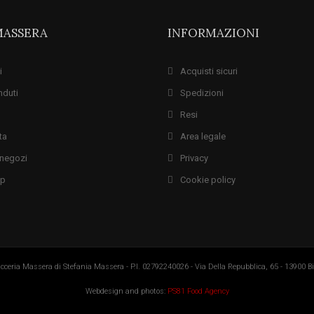
MASSERA
INFORMAZIONI
i
Acquisti sicuri
nduti
Spedizioni
Resi
ta
Area legale
i negozi
Privacy
ap
Cookie policy
cceria Massera di Stefania Massera - P.I. 02792240026 - Via Della Repubblica, 65 - 13900 Bie
Webdesign and photos:
PS81 Food Agency