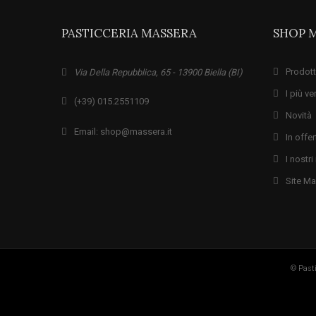
PASTICCERIA MASSERA
SHOP 
Prodott
Via Della Repubblica, 65 - 13900 Biella (BI)
I più ve
(+39) 015.2551109
Novità
Email: shop@massera.it
In offer
I nostr
Site M
© Pasti