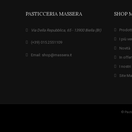
PASTICCERIA MASSERA
SHOP 
Prodott
Via Della Repubblica, 65 - 13900 Biella (BI)
I più ve
(+39) 015.2551109
Novità
Email: shop@massera.it
In offer
I nostr
Site M
© Pasti