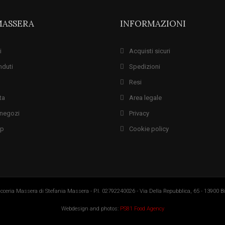
MASSERA
INFORMAZIONI
i
Acquisti sicuri
nduti
Spedizioni
Resi
ta
Area legale
i negozi
Privacy
ap
Cookie policy
cceria Massera di Stefania Massera - P.I. 02792240026 - Via Della Repubblica, 65 - 13900 Bie
Webdesign and photos:
PS81 Food Agency