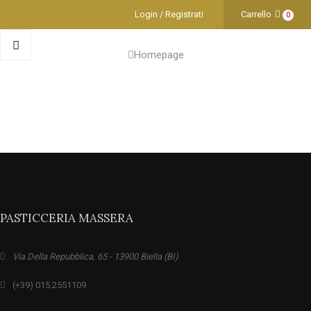
Login / Registrati
Carrello
0
Homepage
PASTICCERIA MASSERA
Via Della Repubblica, 65 - 13900 Biella (BI)
(+39) 015.2551109