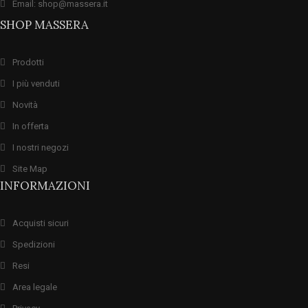
Email: shop@massera.it
SHOP MASSERA
Prodotti
I più venduti
Novità
In offerta
I nostri negozi
Site Map
INFORMAZIONI
Acquisti sicuri
Spedizioni
Resi
Area legale